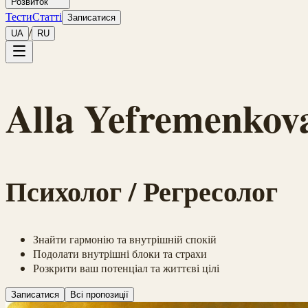
Розвиток
Тести
Статті
Записатися
/
UA
RU
Alla Yefremenkov
Психолог / Регресолог
Знайти гармонію та внутрішній спокій
Подолати внутрішні блоки та страхи
Розкрити ваш потенціал та життєві цілі
Записатися
Всі пропозиції