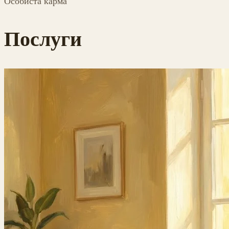
Особиста карма
Послуги