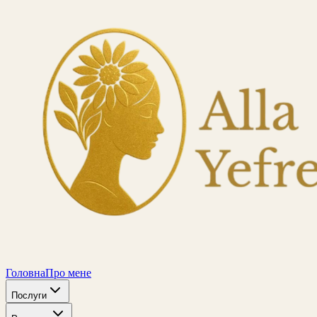
Головна
Про мене
Послуги