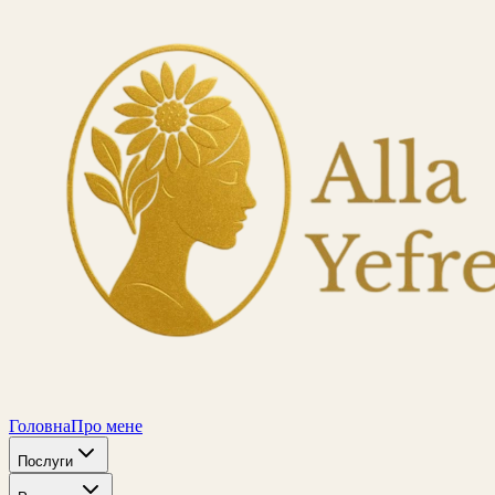
Головна
Про мене
Послуги