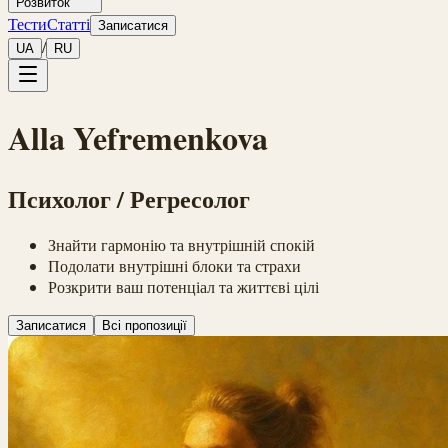
Розвиток
Тести
Статті
Записатися
/
UA
RU
Alla Yefremenkova
Психолог / Регресолог
Знайти гармонію та внутрішній спокій
Подолати внутрішні блоки та страхи
Розкрити ваш потенціал та життєві цілі
Записатися
Всі пропозиції