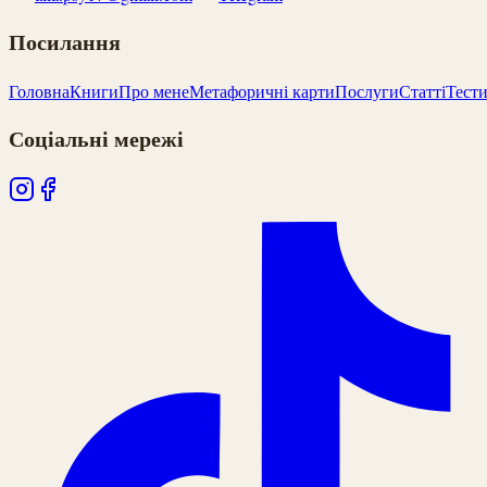
Посилання
Головна
Книги
Про мене
Метафоричні карти
Послуги
Статті
Тест
Соціальні мережі