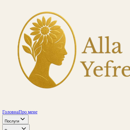
Головна
Про мене
Послуги