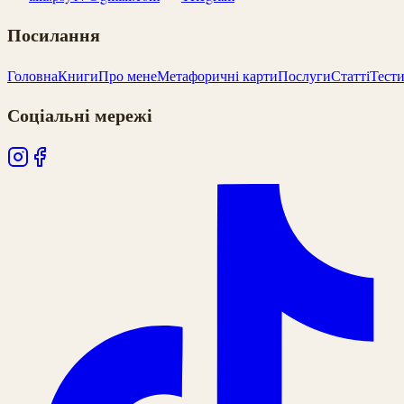
Посилання
Головна
Книги
Про мене
Метафоричні карти
Послуги
Статті
Тест
Соціальні мережі